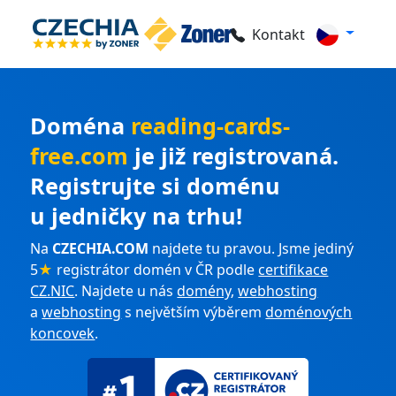
Kontakt
Doména
reading-cards-
free.com
je již registrovaná.
Registrujte si doménu
u jedničky na trhu!
Na
CZECHIA.COM
najdete tu pravou. Jsme jediný
5
★
registrátor domén v ČR podle
certifikace
CZ.NIC
. Najdete u nás
domény
,
webhosting
a
webhosting
s největším výběrem
doménových
koncovek
.