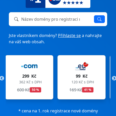
Název domény k registraci nebo převodu
Jste vlastníkem domény?
Přihlaste se
a nahrajte
na váš web obsah.
99 Kč
275 Kč
120 Kč s DPH
333 Kč s DPH
169 Kč
299 Kč
41 %
8 %
* cena na 1. rok registrace nové domény