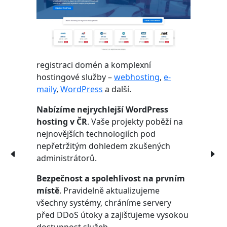
registraci domén a komplexní
hostingové služby –
webhosting
,
e-
maily
,
WordPress
a další.
Nabízíme nejrychlejší WordPress
hosting v ČR
. Vaše projekty poběží na
nejnovějších technologiích pod
nepřetržitým dohledem zkušených
administrátorů.
Bezpečnost a spolehlivost na prvním
místě
. Pravidelně aktualizujeme
všechny systémy, chráníme servery
před DDoS útoky a zajišťujeme vysokou
dostupnost služeb.